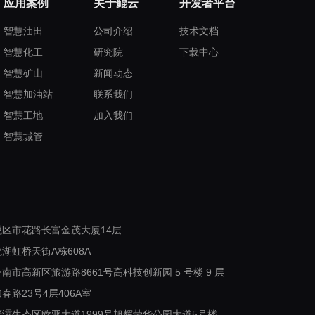
应用案例
关于鲲云
开发者平台
智慧油田
公司介绍
技术文档
智慧化工
研究院
下载中心
智慧矿山
新闻动态
智慧加油站
联系我们
智慧工地
加入我们
智慧城管
保税区市花路长富金茂大厦14层
龙湖虹桥天街A栋608A
济南市高新区旅游路8661号高科技创新园 5 号楼 9 层
春路23号4层406A室
市浐灞生态区欧亚大道1999号旭辉荣华公园大道5号楼