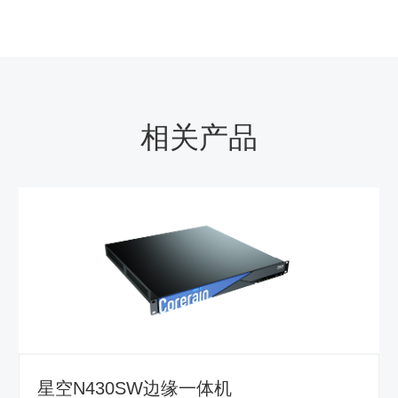
相关产品
星空N430SW边缘一体机