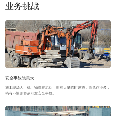
业务挑战
安全事故隐患大
施工现场人、机、物都在流动，拥有大量临时设施，高危作业多，
稍有不慎则容易引发安全事故。