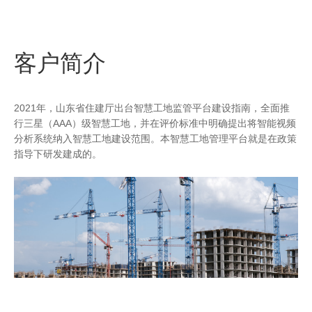
客户简介
2021年，山东省住建厅出台智慧工地监管平台建设指南，全面推
行三星（AAA）级智慧工地，并在评价标准中明确提出将智能视频
分析系统纳入智慧工地建设范围。本智慧工地管理平台就是在政策
指导下研发建成的。