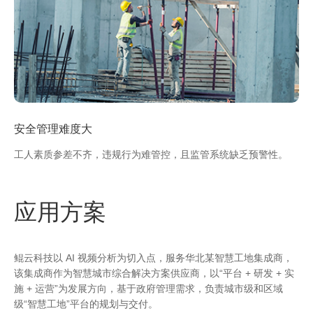
安全管理难度大
工人素质参差不齐，违规行为难管控，且监管系统缺乏预警性。
应用方案
鲲云科技以 AI 视频分析为切入点，服务华北某智慧工地集成商，
该集成商作为智慧城市综合解决方案供应商，以“平台 + 研发 + 实
施 + 运营”为发展方向，基于政府管理需求，负责城市级和区域
级“智慧工地”平台的规划与交付。