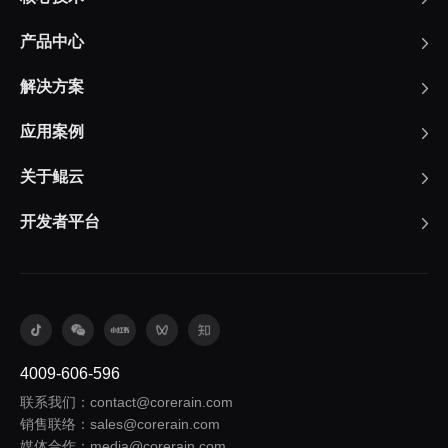
产品中心
解决方案
应用案例
关于鲲云
开发者平台
4009-606-596
联系我们：contact@corerain.com
销售联络：sales@corerain.com
媒体合作：media@corerain.com