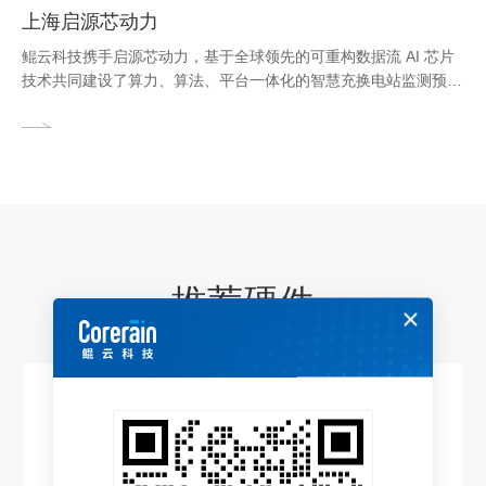
上海启源芯动力
鲲云科技携手启源芯动力，基于全球领先的可重构数据流 AI 芯片
技术共同建设了算力、算法、平台一体化的智慧充换电站监测预警
平台。通过在换电站内部署摄像头，结合深度学习算法，实时监测
人员入侵、吸烟、烟火、安全帽佩戴等危险行为。当系统检测到异
常时，立即触发AI报警并联动换电机构停机，确保换电过程的安全
性与可靠性。该平台已在武汉、徐州、云浮等地的24个充换电站首
批部署落地，实现充换电站人员、车辆、设备、环境的全天候实时
监测预警，大大提升充换电站安全应急能力及响应效率。
推荐硬件