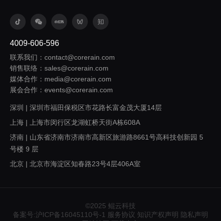
4009-606-596
联系我们：contact@corerain.com
销售联络：sales@corerain.com
媒体合作：media@corerain.com
展会合作：events@corerain.com
深圳 | 深圳市福田保税区市花路长富金茂大厦14层
上海 | 上海市闵行区龙湖虹桥天街A栋608A
济南 | 山东省济南市济南市高新区旅游路8661号高科技创新园 5
号楼 9 层
北京 | 北京市海淀区知春路23号4层406A室
西安 | 陕西省西安市浐灞生态区欧亚大道1999号旭辉荣华公园大
道5号楼1305室
广州 | 广东省广州市番禺区桥兴大道403号中兴大厦317
©2025 鲲云科技
备案号:沪ICP备16045110号-1
服务协议
知识产权声明
隐私声明
重庆 | 重庆市九龙坡区渝州路121号A区D207