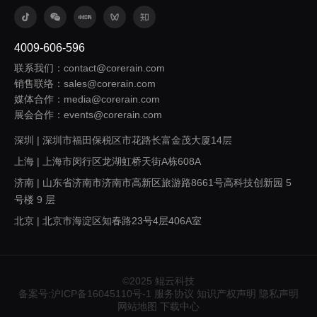
4009-606-596
联系我们：contact@corerain.com
销售联络：sales@corerain.com
媒体合作：media@corerain.com
展会合作：events@corerain.com
深圳 | 深圳市福田保税区市花路长富金茂大厦14层
上海 | 上海市闵行区龙湖虹桥天街A栋608A
济南 | 山东省济南市济南市高新区旅游路8661号高科技创新园 5
号楼 9 层
北京 | 北京市海淀区知春路23号4层406A室
西安 | 陕西省西安市浐灞生态区欧亚大道1999号旭辉荣华公园大
道5号楼1305室
广州 | 广东省广州市番禺区桥兴大道403号中兴大厦317
©2025 鲲云科技
备案号:沪ICP备16045110号-1
服务协议
知识产权声明
隐私声明
重庆 | 重庆市九龙坡区渝州路121号A区D207
网站地图
下载中心