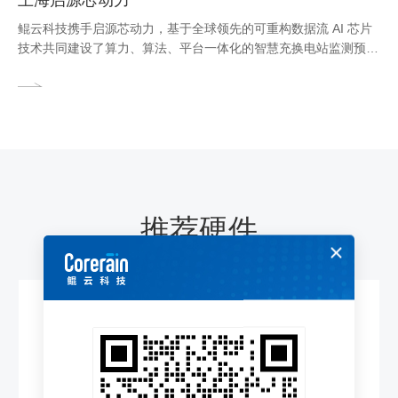
鲲云科技携手启源芯动力，基于全球领先的可重构数据流 AI 芯片
技术共同建设了算力、算法、平台一体化的智慧充换电站监测预警
平台。通过在换电站内部署摄像头，结合深度学习算法，实时监测
人员入侵、吸烟、烟火、安全帽佩戴等危险行为。当系统检测到异
常时，立即触发AI报警并联动换电机构停机，确保换电过程的安全
性与可靠性。该平台已在武汉、徐州、云浮等地的24个充换电站首
批部署落地，实现充换电站人员、车辆、设备、环境的全天候实时
监测预警，大大提升充换电站安全应急能力及响应效率。
推荐硬件