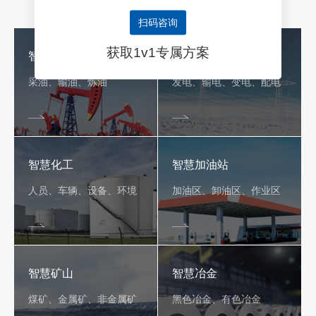
扫码咨询
获取1v1专属方案
智慧油田
智慧电力
采油、输油、炼油
发电、输电、变电、配电
智慧化工
智慧加油站
人员、车辆、设备、环境
加油区、卸油区、作业区
智慧矿山
智慧冶金
煤矿、金属矿、非金属矿
黑色冶金、有色冶金