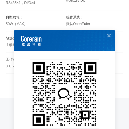
电压12V DC
RS485×1，DI/O×4
典型功耗：
操作系统：
50W（MAX）
默认OpenEuler
散热方式：
尺寸：
主动散热
450 mm X 440 mm X 44 mm
工作温度：：
工作湿度：
20%~80%RH无凝结
0℃~45℃
应用场景