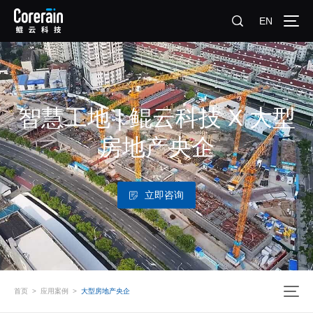
EN
智慧工地 | 鲲云科技 X 大型
房地产央企
立即咨询
首页
>
应用案例
>
大型房地产央企