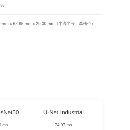
5%
50 mm x 68.85 mm x 20.00 mm（半高半长，单槽位）
sNet50
U-Net Industrial
6 ms
74.07 ms