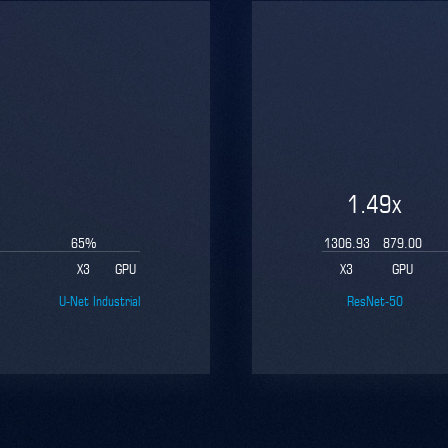
1.49
x
65
%
1306.93
879.00
X3
GPU
X3
GPU
U-Net Industrial
ResNet-50