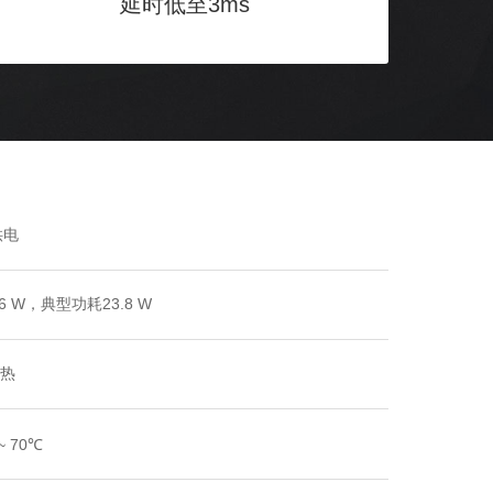
延时低至3ms
供电
56 W，典型功耗23.8 W
热
~ 70℃