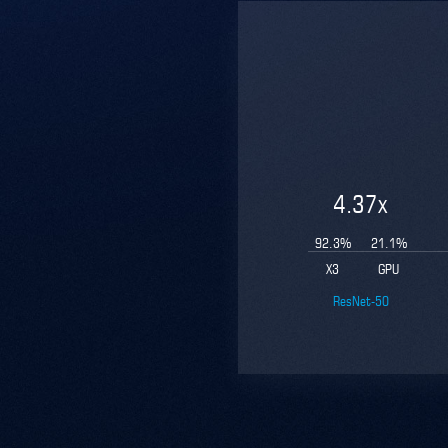
4.37
x
92.3
%
21.1
%
X3
GPU
ResNet-50