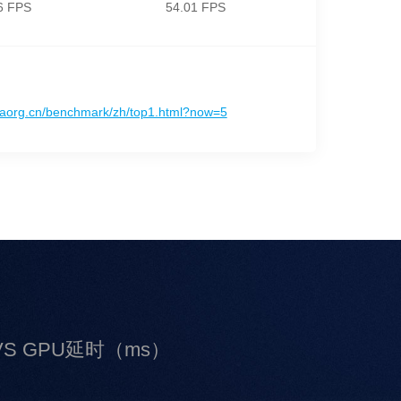
6 FPS
54.01 FPS
iiaorg.cn/benchmark/zh/top1.html?now=5
 VS GPU延时（ms）