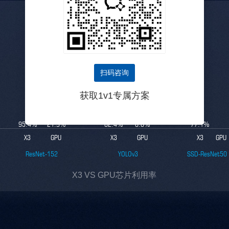
扫码咨询
获取1v1专属方案
4.35
x
12.10
x
95.4
%
21.9
%
82.4
%
6.8
%
77.1
%
X3
GPU
X3
GPU
X3
GPU
ResNet-152
YOLOv3
SSD-ResNet50
X3 VS GPU芯片利用率