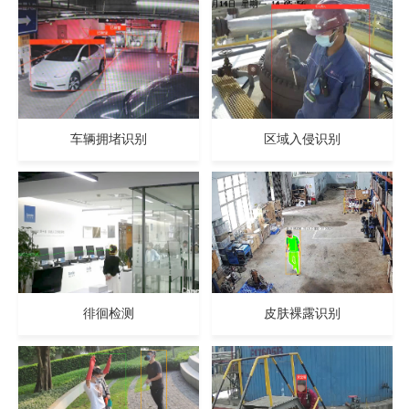
车辆拥堵识别
区域入侵识别
徘徊检测
皮肤裸露识别