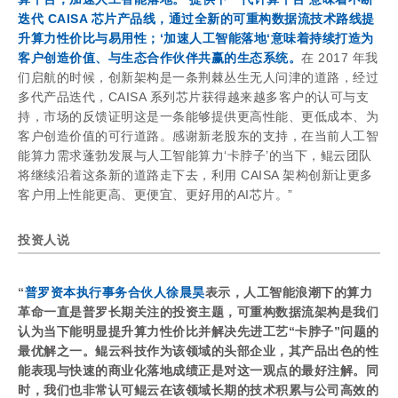
迭代 CAISA 芯片产品线，通过全新的可重构数据流技术路线提
升算力性价比与易用性；‘加速人工智能落地‘意味着持续打造为
客户创造价值、与生态合作伙伴共赢的生态系统。
在 2017 年我
们启航的时候，创新架构是一条荆棘丛生无人问津的道路，经过
多代产品迭代，CAISA 系列芯片获得越来越多客户的认可与支
持，市场的反馈证明这是一条能够提供更高性能、更低成本、为
客户创造价值的可行道路。感谢新老股东的支持，在当前人工智
能算力需求蓬勃发展与人工智能算力‘卡脖子’的当下，鲲云团队
将继续沿着这条新的道路走下去，利用 CAISA 架构创新让更多
客户用上性能更高、更便宜、更好用的AI芯片。”
投资人说
“
普罗资本执行事务合伙人徐晨昊
表
示，人工智能浪潮下的算力
革命一直是普罗长期关注的投资主题，可重构数据流架构是我们
认为当下能明显提升算力性价比并解决先进工艺“卡脖子”问题的
最优解之一。鲲云科技作为该领域的头部企业，其产品出色的性
能表现与快速的商业化落地成绩正是对这一观点的最好注解。同
时，我们也非常认可鲲云在该领域长期的技术积累与公司高效的