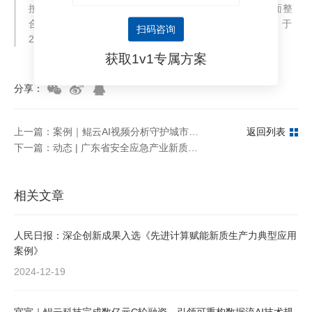
按照“体系化、专业化、规范化、市场化”的改革方向全面整
合、归集归并钟楼区属范围内国有金融资产、金融业务，于
扫码咨询
2022 年 5 月正式揭牌成立，注册资本 50 亿元。
获取1v1专属方案
分享：
上一篇：案例｜鲲云AI视频分析守护城市生命线！华润燃气场站安全管理新模式上线
返回列表
下一篇：动态 | 广东省安全应急产业新质生产力培育发展研讨会成功召开，省工信厅民爆处赴鲲云科技调研
相关文章
人民日报：深企创新成果入选《先进计算赋能新质生产力典型应用
案例》
2024-12-19
官宣｜鲲云科技完成数亿元C轮融资，引领可重构数据流AI技术规