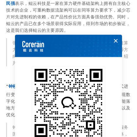
民强
表示，鲲云科技是一家在算力硬件基础架构上拥有自主核心
技术的企业，可重构数据流架构可以在同等算力要求下，减少芯
片对先进制程的依赖，在产品性价比方面具备强劲优势。同时，
鲲云的产品已在多个场景获得实际应用，得到市场的初步验证，
这是我们选择鲲云的主要原因。
张科垚坤基金是一支定位数据产业的投资基金，主要关注算
力基础产品和基础设施、数据工具软件、数据行业应用等方
向。基金的出资人包括上海浦东产业母基金、张江集团、绍
兴柯桥转型升级产业基金、威盛上华和其他社会资本等。
“
钟楼金控集团董事长严建东
表示，鲲云科技从底层计算方式进
行变革，从创新架构出发，挖掘数据价值，推动传统产业实现数
字化转型，更是在煤矿等封闭应用场景打造了完善的人工智能落
地方案，为钟楼区主导产业加快数字化改造，提高生产效率以及
优化产业结构提供有力支撑。
钟楼金控集团是一家立足钟楼、面向全国的综合性金融服务
国有独资公司。集团以常州瑞源创业投资有限公司为主体，