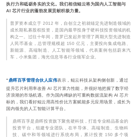
执行力和砥砺务实的文化。我们相信鲲云将为国内人工智能与
AI 芯片行业的蓬勃发展贡献积极力量。
普罗资本成立于 2012 年，自创立之初就锚定先进制造领域的
成长期私募股权投资，是国内最早投身于硬科技投资领域的机
构之一。过往十年间，普罗已发起并管理了两期大型先进制造
人民币基金，总管理规模超 150 亿元，主要投向集成电路、
新能源、高端制造、人工智能等领域，代表案例包括蔚来汽
车，小米集团，海光信息等各行业领军企业。
“
鼎晖百孚管理合伙人应伟
表示，鲲云科技从架构侧创新，通过
提升芯片利用率改善 AI 芯片算力性能，并很好地把握了数字经
济浪潮的市场机遇。作为国内稀缺的可重构数据流架构 AI 芯片
标的，我们看好鲲云用高性价比方案赋能多元应用场景，成长为
国内领先的人工智能计算平台。
鼎晖百孚是鼎晖投资旗下聚焦硬科技，打造专业精品基金的
投资平台，组建专业团队，在半导体、高端制造、生物科
技、碳中和等领域进行系统布局，累计投资 150 多个项