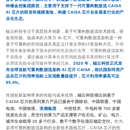
钟楼金控集团跟投
，主要用于支持下一代可重构数据流 CAISA
AI 芯片的研发和规模落地，构建 CAISA 芯片在各垂直行业的产
业化生态。
鲲云科技专注于底层技术创新，基于可重构数据流技术路线，研
发高性能、低成本的大算力 AI 芯片。可
重构数据流架构是一种
基于可重构的空间连接关系定义计算次序的计算架构方式。
不同
于指令集架构基于指令的时间先后执行次序，可重构数据流架构
不含指令，通过修改计算单元在空间的连接关系控制计算次序，
从而优化指令读写操作带来的冗余。
2020 年，鲲
云科技正式发
布全球首款可重构数据流架构 AI 芯片 CAISA，相比国际同类产
品在芯片利用率指标上实现数量级提升，芯片利用率最高可达
95.4%。
凭借创新架构带来的性能与成本优势，
鲲云科技推出的基于
CAISA 芯片的系列算力产品已服务中国移动、中国联通、中国
电信、中国铁塔、
浪潮集团
、中控技术、中电科等 700 多家
信息化企业，所交付的算力产品支撑客户在石化、矿山、电力、
城市生命线等 20 多个行业、数千个数字化项目稳定交付。
作为
采用可重构数据流架构的全新技术路线芯片，CAISA 芯片的性