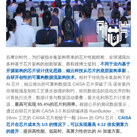
后摩尔时代，为打破指令集架构带来的芯片性能桎梏，全球涌现出
多种基于芯片架构的创新探索。蔡权雄博士提到，
不同于业内基于
开源架构的芯片设计优化思路，鲲云科技从芯片的底层架构革新，
自研开创性的可重构数据流架构技术。
相对于传统指令集架构下的
AI 芯片，鲲云推出的可重构数据流 CAISA 芯片突破了冯·诺依曼内
存墙瓶颈及制程工艺逐步放缓的制约，依托数据流的流动次序控制
计算执行次序，数据计算与数据流动重叠，最大化利用芯片计算资
源，
最高可实现
95.4%的芯片利用率。
根据公开的测试数据显示，
通过自研芯片架构
CAISA 3.0 和自研编译器 RainBuilder，一颗
28nm 工艺的 CAISA 芯片相较于一颗 16nm 的 GPU 芯片，
CAISA
芯片在芯片成本为 1/3 的情况下，可以实现最高 4.12 倍实测算力
的提升
，
提供高性能、低延时、高算力性价比的
AI 加速方案。