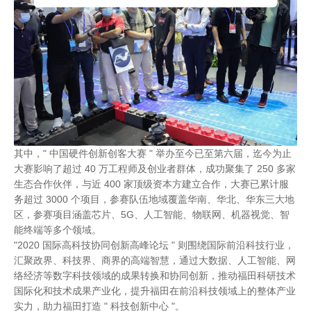
其中，" 中国硬件创新创客大赛 " 举办至今已至第六届，迄今为止
大赛影响了超过 40 万工程师及创业者群体，成功聚集了 250 多家
生态合作伙伴，与近 400 家顶级资本方建立合作，大赛已累计服
务超过 3000 个项目，参赛队伍地域覆盖华南、华北、华东三大地
区，参赛项目涵盖芯片、5G、人工智能、物联网、机器视觉、智
能终端等多个领域。
"2020 国际高科技协同创新高峰论坛 " 则围绕国际前沿科技行业，
汇聚政界、科技界、商界的高端智慧，通过大数据、人工智能、网
络经济等数字科技领域的成果转换和协同创新，推动福田科研技术
国际化和技术成果产业化，提升福田在前沿科技领域上的整体产业
实力，助力福田打造 " 科技创新中心 "。