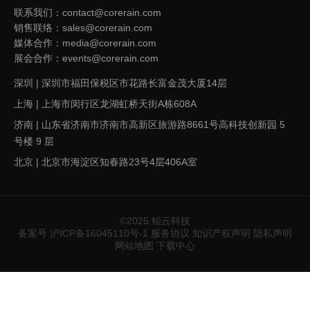
联系我们：contact@corerain.com
销售联络：sales@corerain.com
媒体合作：media@corerain.com
展会合作：events@corerain.com
深圳 | 深圳市福田保税区市花路长富金茂大厦14层
上海 | 上海市闵行区龙湖虹桥天街A栋608A
济南 | 山东省济南市济南市高新区旅游路8661号高科技创新园 5
号楼 9 层
北京 | 北京市海淀区知春路23号4层406A室
西安 | 陕西省西安市浐灞生态区欧亚大道1999号旭辉荣华公园大
道5号楼1305室
广州 | 广东省广州市番禺区桥兴大道403号中兴大厦317
©2025 鲲云科技
备案号:沪ICP备16045110号-1
服务协议
知识产权声明
隐私声明
重庆 | 重庆市九龙坡区渝州路121号A区D207
网站地图
下载中心
杭州 | 杭州市拱墅区越都商务大厦4楼5B10室
南京 | 江苏省南京市鼓楼区汉中路2号亚太商务楼31层
武汉 | 湖北省武汉市武昌区中南路街街道武珞路与丁字桥交汇路