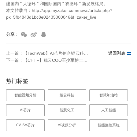
建国内 " 大循环 " 和国际国内 " 双循环 " 新发展格局。
本文转载自：http://app.myzaker.com/news/article.php?
pk=5fb4843d1bc8e02435000046&f=zaker_live
分享：
上一篇：【TechWeb】AI芯片创企鲲云科技宣布完成数千万A+轮融资方广资本投资
返回列表
下一篇：【CHTF】鲲云COO王少军博士分享能源行业应用AI进行安全生产的探索与实践
热门标签
智能视频分析
鲲云科技
智慧加油站
AI芯片
智慧化工
人工智能
CAISA芯片
AI视频分析
智能监控系统