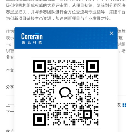
级创投机构组成权威的大赛评审团，从项目初筛、复筛到分赛区决
赛层层把关，并与参赛团队进行全方位交流与专业指导，搭建平台
为创新项目链接生态资源，加速创新项目与产业发展对接。
作为活动主办方，英特尔战略合作与创新业务部董事总经理李德胜
表示，“我们始终秉持开放共赢的生态理念，拓展生态合作的深度
与广度;通过与合作伙伴紧密携手，积极构建FPGA生态，并通过组
织智能大赛、产学研对接、及培训认证等方式，发掘优秀团队，培
养专业人才，孵化应用创新，加速智能产业的发展。”
本文转载自：https://tech.huanqiu.com/article/9CaKrnKmtz4
分享：
上一篇：【大公报】大湾区学子珠海共研AI“芯”科技
返回列表
下一篇：【南方日报】政务数据资源向人工智能应用开放，深圳人工智能应用创新服务中心启动
热门标签