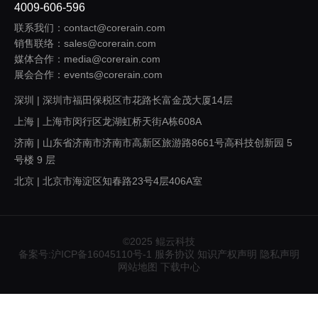
4009-606-596
联系我们：contact@corerain.com
销售联络：sales@corerain.com
媒体合作：media@corerain.com
展会合作：events@corerain.com
深圳 | 深圳市福田保税区市花路长富金茂大厦14层
上海 | 上海市闵行区龙湖虹桥天街A栋608A
济南 | 山东省济南市济南市高新区旅游路8661号高科技创新园 5
号楼 9 层
北京 | 北京市海淀区知春路23号4层406A室
西安 | 陕西省西安市浐灞生态区欧亚大道1999号旭辉荣华公园大
道5号楼1305室
广州 | 广东省广州市番禺区桥兴大道403号中兴大厦317
©2025 鲲云科技
备案号:沪ICP备16045110号-1
服务协议
知识产权声明
隐私声明
重庆 | 重庆市九龙坡区渝州路121号A区D207
网站地图
下载中心
杭州 | 杭州市拱墅区越都商务大厦4楼5B10室
南京 | 江苏省南京市鼓楼区汉中路2号亚太商务楼31层