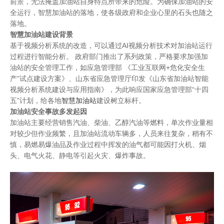
前景，无法掩盖加油站自身特点所带来的危险。为确保加油站的安
全运行，智慧加油站的落地，使各级政府和企业心里的石头也随之
落地。
智慧加油站建设背景
基于视频分析系统的改造，可以通过AI视频分析技术对加油站运行
过程进行智能分析。 政府部门推出了系列政策，严格要求加强加
油站的安全管理工作，如应急管理部 《工业互联网+危化安全生
产”试点建设方案》、山东省应急管理厅印发《山东省加油站智能
视频分析系统建设与应用指南》，为此响应国家应急管理部“十四
五”计划，给各地
智慧加油站
建设树立标杆。
加油站安全事故多发起因
加油站主要经营销售汽油、柴油、乙醇汽油等燃料，单次作业量相
对较少但作业频繁，且加油站流动车辆多，人员来往复杂，稍有不
慎，易燃易爆油品及作业过程中挥发的油气都可能因打火机、烟
头、电气火花、静电等引起火灾、爆炸事故。