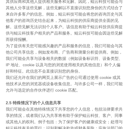
其供应商和其他人提供相关服务和见解。因此，鲲云科技可能会与
其他人分享这些见解，这些见解以不直接识别您身份的方式结合了
来自许多客户的信息。例如，鲲云科技可能会将您的咨询历史与其
他客户的咨询历史结合起来，为鲲云科技的供应商提供全面的见
解。这些见解无法识别个人客户。该信息有助于鲲云科技供应商提
供与鲲云科技客户相关的产品和服务。鲲云科技可能会因这些见解
而获得报酬。
为了提供有关您可能感兴趣的产品和服务的信息，我们可能会与其
他公司共享信息，例如发布商、广告商和测量分析提供商。例如，
我们可能会共享与设备相关的数据（例如设备标识符、设备类型、
IP 地址、cookie 以及与您的浏览使用相关的其他信息）和个人偏
好和特征。此信息不会直接识别您的身份。
我们还允许在我们的网页上展示广告的公司通过使用 cookie 或其
他技术从您的浏览器或设备收集信息。与许多公司一样，我们可能
允许与选定的合作伙伴进行 cookie 匹配。
2.5 特殊情况下的个人信息共享
我们可能会在其他特殊情况下共享您的个人信息，包括法律要求共
享的情况，或者我们认为共享将有助于保护鲲云科技、客户、同事
或其他人的权利。例子包括：为了保护客户的健康或安全；处理与
鲲云科技有关的罪行；识别和解决欺诈或财务风险；应执法部门的