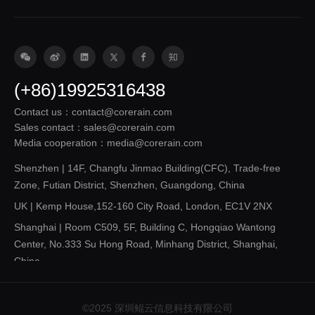
(+86)19925316438
Contact us：contact@corerain.com
Sales contact：sales@corerain.com
Media cooperation：media@corerain.com
Shenzhen | 14F, Changfu Jinmao Building(CFC), Trade-free
Zone, Futian District, Shenzhen, Guangdong, China
UK | Kemp House,152-160 City Road, London, EC1V 2NX
Shanghai | Room C509, 5F, Building C, Hongqiao Wantong
Center, No.333 Su Hong Road, Minhang District, Shanghai,
China
Shandong | 14F, Building 3, Future Innovation Park, 3
Gangxing Road, Licheng District, Jinan, Shandong，China
©2025 深圳鲲云信息科技有限公司