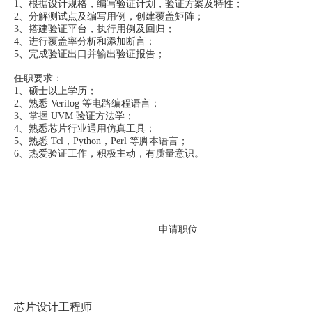
1、根据设计规格，编写验证计划，验证方案及特性；
2、分解测试点及编写用例，创建覆盖矩阵；
3、搭建验证平台，执行用例及回归；
4、进行覆盖率分析和添加断言；
5、完成验证出口并输出验证报告；
任职要求：
1、硕士以上学历；
2、熟悉 Verilog 等电路编程语言；
3、掌握 UVM 验证方法学；
4、熟悉芯片行业通用仿真工具；
5、熟悉 Tcl，Python，Perl 等脚本语言；
6、热爱验证工作，积极主动，有质量意识。
申请职位
芯片设计工程师