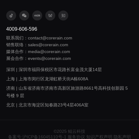
4009-606-596
联系我们：contact@corerain.com
销售联络：sales@corerain.com
媒体合作：media@corerain.com
展会合作：events@corerain.com
深圳 | 深圳市福田保税区市花路长富金茂大厦14层
上海 | 上海市闵行区龙湖虹桥天街A栋608A
济南 | 山东省济南市济南市高新区旅游路8661号高科技创新园 5
号楼 9 层
北京 | 北京市海淀区知春路23号4层406A室
西安 | 陕西省西安市浐灞生态区欧亚大道1999号旭辉荣华公园大
道5号楼1305室
广州 | 广东省广州市番禺区桥兴大道403号中兴大厦317
©2025 鲲云科技
备案号:沪ICP备16045110号-1
服务协议
知识产权声明
隐私声明