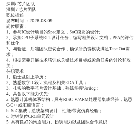
深圳
/
芯片团队
深圳
/
芯片团队
职位描述
发布时间 ：
2026-03-09
岗位职责：
1、参与IC设计项目的Spec定义，SoC模块的设计;
2、承担CPU子系统RTL设计任务，编写相关设计文档，PPA的评估
和优化;
3、与验证、后端团队密切合作，确保所负责模块满足Tape Out需
求；
4、根据需要开展技术培训或关键技术目标或紧急任务的讨论和攻
关；
任职要求
1、硕士及以上学历；
2、熟悉数字IC设计流程及相关EDA工具；
3、扎实的数字芯片设计基础，熟练掌握Verilog；
4、具备以下能力优先:
a. 熟悉计算机体系结构，具有RISC-V/ARM处理器集成经验，熟悉
C/C++或汇编语言；
b. SoC集成，总线架构设计，性能/带宽仿真经验；
c. 时钟复位CRG单元设计
5. 具有良好的沟通能力、协调能力以及团队合作意识