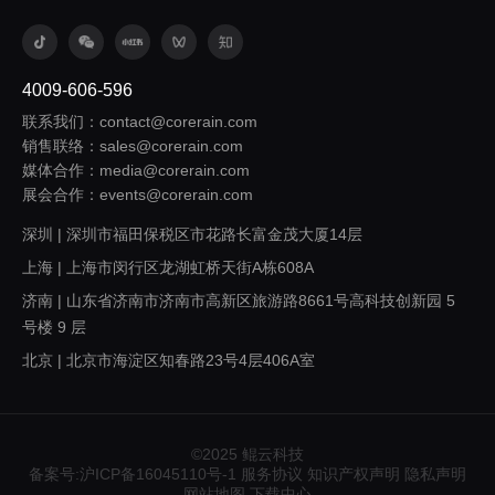
4009-606-596
联系我们：contact@corerain.com
销售联络：sales@corerain.com
媒体合作：media@corerain.com
展会合作：events@corerain.com
深圳 | 深圳市福田保税区市花路长富金茂大厦14层
上海 | 上海市闵行区龙湖虹桥天街A栋608A
济南 | 山东省济南市济南市高新区旅游路8661号高科技创新园 5
号楼 9 层
北京 | 北京市海淀区知春路23号4层406A室
西安 | 陕西省西安市浐灞生态区欧亚大道1999号旭辉荣华公园大
道5号楼1305室
广州 | 广东省广州市番禺区桥兴大道403号中兴大厦317
©2025 鲲云科技
备案号:沪ICP备16045110号-1
服务协议
知识产权声明
隐私声明
重庆 | 重庆市九龙坡区渝州路121号A区D207
网站地图
下载中心