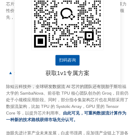
芯片已与飞腾、麒麟、浪潮、open 欧拉等完成产品兼容，在算力
性价比、芯片利用率、实测性能和处理延时等指标实现了业界领
先，为底层的 AI 算力支撑提供了新的选择。
扫码咨询
获取1v1专属方案
▲
全球首款可重构数据流AI芯片CAISA
除鲲云科技外，全球研发数据流 AI 芯片的团队还有脱胎于斯坦福
大学的 SambaNova、前谷歌 TPU 核心团队创办的 Groq，目前仍
处于小规模应用阶段。同时，部分指令集架构芯片也在局部采用了
数据流架构，比如 TPU 的 Systolic Array，GPU 里的 Tensor
Core 等，以提升芯片利用率。
由此可见，可重构数据流计算作为
一种新的技术路线获得市场充分认可。
放眼先进计算产业未来发展，白皮书强调，应加强产业链上下游各